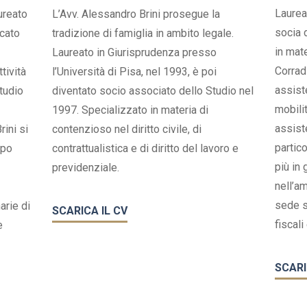
Laurea
aureato
L’Avv. Alessandro Brini prosegue la
socia 
ocato
tradizione di famiglia in ambito legale.
in mate
Laureato in Giurisprudenza presso
Corradi
tività
l’Università di Pisa, nel 1993, è poi
assist
tudio
diventato socio associato dello Studio nel
mobilit
1997. Specializzato in materia di
assist
rini si
contenzioso nel diritto civile, di
partico
mpo
contrattualistica e di diritto del lavoro e
più in 
previdenziale.
nell’a
sede si
arie di
SCARICA IL CV
fiscali 
e
SCARI